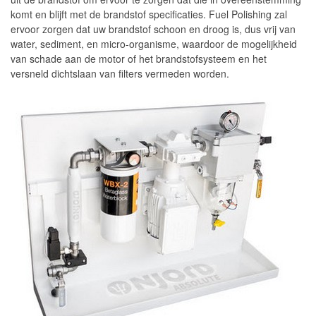
Accessoires
komt en blijft met de brandstof specificaties. Fuel Polishing zal
ervoor zorgen dat uw brandstof schoon en droog is, dus vrij van
Overige
water, sediment, en micro-organisme, waardoor de mogelijkheid
Systemen
van schade aan de motor of het brandstofsysteem en het
versneld dichtslaan van filters vermeden worden.
Njord Diesel Filtratiesystemen
Njord Diesel Polishing Systemen
Njord Mobiele Polishing Systemen
Njord Converteerbare Polishing Systemen
Njord Filtratiecontainers
Njord Filtratieskids
Njord Zelfreinigende Tanks
Njord Draagbare Mobiele Polishing Systemen
Services
Installatie van Brandstofsystemen en Tanks