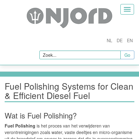
Home
Toggl
naviga
Bedrijf
Over Ons
NL
DE
EN
Vacatures
Producten
Go
Njord Fuel Conditioners
Brandstoffilters en Separatoren
Fuel Polishing Systems for Clean
Njord Hi-Performance Brandstofadditieven
& Efficient Diesel Fuel
In-Line Brandstofkwaliteitsmeting
Monstername en Brandstoftests
Wat is Fuel Polishing?
Monsternamesets
Fuel Polishing
is het proces van het verwijderen van
Brandstof Tests
verontreinigingen zoals water, vaste deeltjes en micro-organisme
uit de brandstof om ervoor te zorgen dat die in overeenstemming