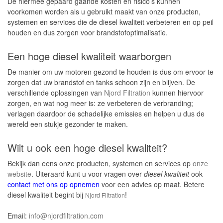
De hiermee gepaard gaande kosten en risico’s kunnen
voorkomen worden als u gebruikt maakt van onze producten,
Tankreiniging zonder Betreding
systemen en services die de diesel kwaliteit verbeteren en op peil
Monstername en Brandstofanalyse
houden en dus zorgen voor brandstofoptimalisatie.
Brandstofonderhoudscontracten
Een hoge diesel kwaliteit waarborgen
Contact
De manier om uw motoren gezond te houden is dus om ervoor te
zorgen dat uw brandstof en tanks schoon zijn en blijven. De
verschillende oplossingen van
Njord Filtration
kunnen hiervoor
zorgen, en wat nog meer is: ze verbeteren de verbranding;
verlagen daardoor de schadelijke emissies en helpen u dus de
wereld een stukje gezonder te maken.
Wilt u ook een hoge diesel kwaliteit?
Bekijk dan eens onze producten, systemen en services op
onze
website
. Uiteraard kunt u voor vragen over
diesel kwaliteit
ook
contact met ons op opnemen
voor een advies op maat. Betere
diesel kwaliteit begint bij
!
Njord Filtration
Email:
info@njordfiltration.com