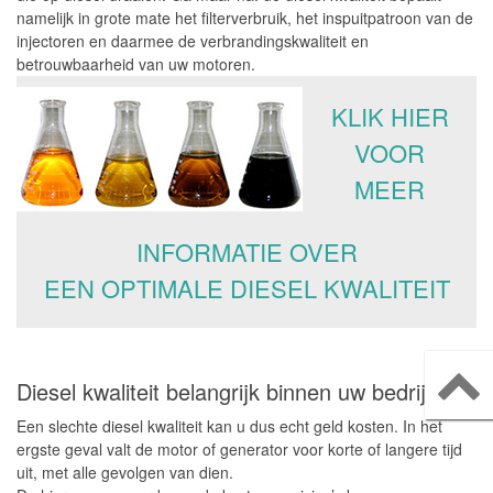
Accessoires
namelijk in grote mate het filterverbruik, het inspuitpatroon van de
injectoren en daarmee de verbrandingskwaliteit en
Overige
betrouwbaarheid van uw motoren.
Systemen
KLIK HIER
Njord Diesel Filtratiesystemen
VOOR
Njord Diesel Polishing Systemen
MEER
Njord Mobiele Polishing Systemen
INFORMATIE OVER
Njord Converteerbare Polishing Systemen
EEN OPTIMALE DIESEL KWALITEIT
Njord Filtratiecontainers
Njord Filtratieskids
Njord Zelfreinigende Tanks
Diesel kwaliteit belangrijk binnen uw bedrijf
Njord Draagbare Mobiele Polishing Systemen
Een slechte diesel kwaliteit kan u dus echt geld kosten. In het
Services
ergste geval valt de motor of generator voor korte of langere tijd
uit, met alle gevolgen van dien.
Installatie van Brandstofsystemen en Tanks