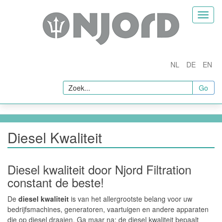
Home
Toggl
naviga
Bedrijf
Over Ons
NL
DE
EN
Vacatures
Producten
Go
Njord Fuel Conditioners
Brandstoffilters en Separatoren
Diesel Kwaliteit
Njord Hi-Performance Brandstofadditieven
In-Line Brandstofkwaliteitsmeting
Diesel kwaliteit door Njord Filtration
Monstername en Brandstoftests
constant de beste!
Monsternamesets
De
diesel kwaliteit
is van het allergrootste belang voor uw
bedrijfsmachines, generatoren, vaartuigen en andere apparaten
Brandstof Tests
die op diesel draaien. Ga maar na: de diesel kwaliteit bepaalt