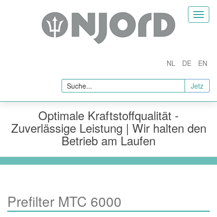
Homepage
Toggl
naviga
nternehmen
Über Uns
NL
DE
EN
rodukte
Jetz
Fuel Conditioners
Fuel Filtration and Separation
Optimale Kraftstoffqualität -
Kraftstoffadditive
Zuverlässige Leistung | Wir halten den
Betrieb am Laufen
In Line Quality Measurement
Probenahme und Tests
Fuel Testing
Probenahme
Prefilter MTC 6000
ysteme