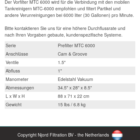
Der Vorfilter MTC 6000 wird für die Verbindung mit den mobilen
Tankreinigern MTC-6000 empfohlen und filtert Partikel und
andere Verunreinigungen bei 6000 liter (30 Gallonen) pro Minute.
Bitte kontaktieren Sie uns für eine höhere Durchflussrate und
nach Ihren Vorgaben gebaute, kundenspezifische Systeme.
Serie
Prefilter MTC 6000
Anschlüsse
Cam & Groove
Ventile
1.5"
Abfluss
1"
Manometer
Edelstahl Vakuum
Abmessungen
34.5" x 28" x 8.5"
L x W x H
88 x 71 x 22 cm
Gewicht
15 lbs / 6.8 kg
Copyright Njord Filtration BV - the Netherlands